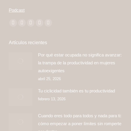
Podcast
Encuéntranos en:
Facebook
Twitter
YouTube
Linkedin
Instagram
page
page
page
page
page
opens
opens
opens
opens
opens
Artículos recientes
in
in
in
in
in
Por qué estar ocupada no significa avanzar:
new
new
new
new
new
la trampa de la productividad en mujeres
window
window
window
window
window
autoexigentes
abril 25, 2026
Tu ciclicidad también es tu productividad
febrero 13, 2026
Cuando eres todo para todos y nada para ti:
cómo empezar a poner límites sin romperte