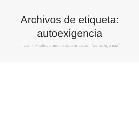
Archivos de etiqueta:
autoexigencia
Estás aquí:
Inicio
Publicaciones etiquetadas con "autoexigencia"