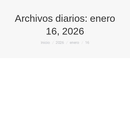
Archivos diarios:
enero
16, 2026
Estás aquí:
Inicio
2026
enero
16