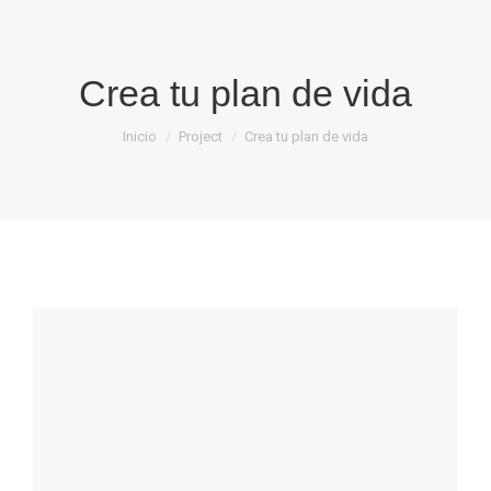
Crea tu plan de vida
Estás aquí:
Inicio
Project
Crea tu plan de vida