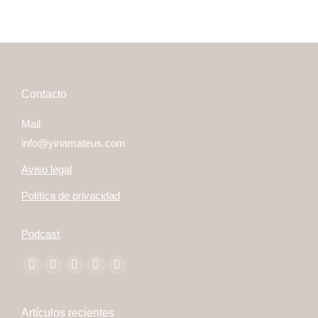
Contacto
Mail
info@yinamateus.com
Aviso legal
Política de privacidad
Podcast
Encuéntranos en:
Facebook
Twitter
YouTube
Linkedin
Instagram
page
page
page
page
page
opens
opens
opens
opens
opens
Artículos recientes