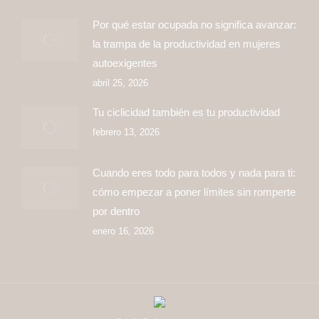
in
in
in
in
in
Por qué estar ocupada no significa avanzar:
new
new
new
new
new
la trampa de la productividad en mujeres
window
window
window
window
window
autoexigentes
abril 25, 2026
Tu ciclicidad también es tu productividad
febrero 13, 2026
Cuando eres todo para todos y nada para ti:
cómo empezar a poner límites sin romperte
por dentro
enero 16, 2026