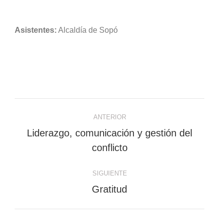
Asistentes:
Alcaldía de Sopó
Navegación
ANTERIOR
entre
Liderazgo, comunicación y gestión del
Proyecto
proyectos
conflicto
anterior
SIGUIENTE
Proyecto
Gratitud
siguiente