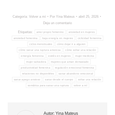
Categoría:
Volver a mí
Por
Yina Mateus
abril 25, 2026
Deja un comentario
Etiquetas:
amor propio femenino
ansiedad en mujeres
ansiedad femenina
baja energía en mujeres
ciclicidad femenina
ciclos menstruales
cómo dejar ir a alguien
cómo sanar una ruptura amorosa
cómo soltar una relación
emergía femenina
estrés en mujeres
mujer medicina
mujer salvadora
mujeres que aman demasiado
productividad femenina
regulación emocional femenina
relaciones no disponibles
sanar abandono emocional
sanar apego ansioso
sanar desde el cuerpo
soltar una relación
somática para sanar una ruptura
volver a mí
Autor:
Yina Mateus