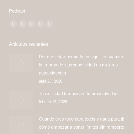
Podcast
Encuéntranos en:
Facebook
Twitter
YouTube
Linkedin
Instagram
page
page
page
page
page
opens
opens
opens
opens
opens
Artículos recientes
in
in
in
in
in
Por qué estar ocupada no significa avanzar:
new
new
new
new
new
la trampa de la productividad en mujeres
window
window
window
window
window
autoexigentes
abril 25, 2026
Tu ciclicidad también es tu productividad
febrero 13, 2026
Cuando eres todo para todos y nada para ti:
cómo empezar a poner límites sin romperte