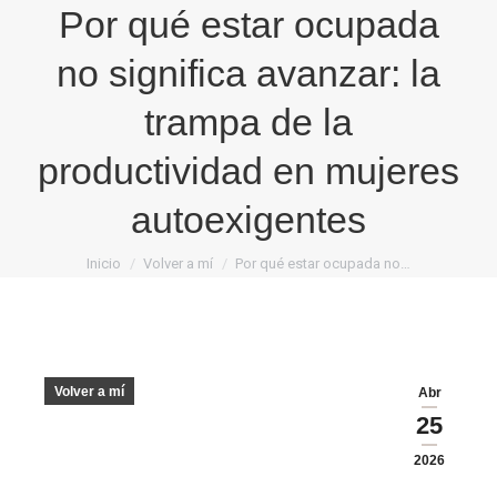
Por qué estar ocupada
no significa avanzar: la
trampa de la
productividad en mujeres
autoexigentes
Estás aquí:
Inicio
Volver a mí
Por qué estar ocupada no…
Volver a mí
Abr
25
2026