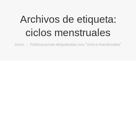
Archivos de etiqueta:
ciclos menstruales
Estás aquí:
Inicio
Publicaciones etiquetadas con "ciclos menstruales"